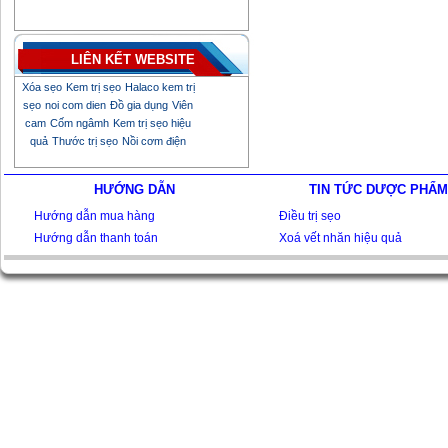
LIÊN KẾT WEBSITE
Xóa sẹo
Kem trị sẹo
Halaco kem trị
sẹo
noi com dien
Đồ gia dụng
Viên
cam
Cốm ngâmh
Kem trị sẹo hiệu
quả
Thước trị sẹo
Nồi cơm điện
HƯỚNG DẪN
TIN TỨC DƯỢC PHẨM
Hướng dẫn mua hàng
Điều trị sẹo
Hướng dẫn thanh toán
Xoá vết nhăn hiệu quả