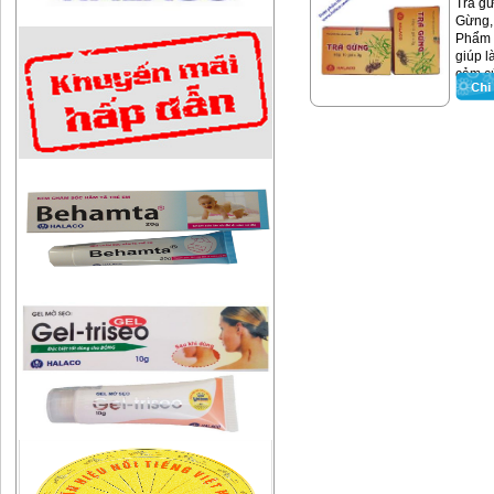
Trà gừ
Gừng,
Phẩm 
giúp 
cảm cú