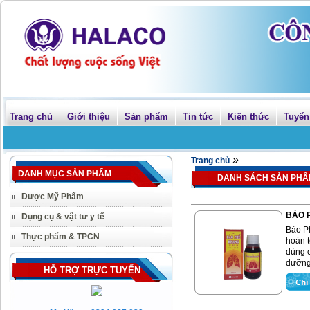
Trang chủ
Giới thiệu
Sản phẩm
Tin tức
Kiến thức
Tuyển
»
Trang chủ
DANH MỤC SẢN PHẨM
DANH SÁCH SẢN PH
Dược Mỹ Phẩm
BẢO
Dụng cụ & vật tư y tế
Bảo P
Thực phẩm & TPCN
hoàn t
dùng 
dưỡng 
HỖ TRỢ TRỰC TUYẾN