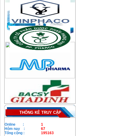
THỐNG KÊ TRUY CẬP
Online :
1
Hôm nay :
67
Tổng cộng :
195163