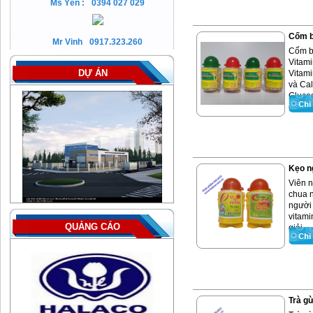
Ms Yến :
0394 027 029
Cốm 
Mr Vinh
0917.323.260
Cốm b
Vitami
DỰ ÁN
Vitami
và Cal
Glucos
giúp ..
Kẹo n
Viên 
chua n
người 
vitami
QUẢNG CÁO
giải ...
Trà gừ