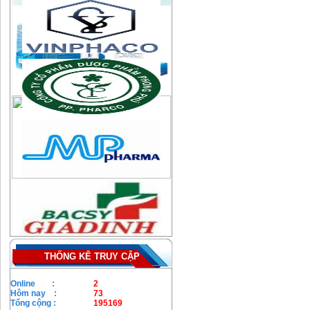
THỐNG KÊ TRUY CẬP
Online :
2
Hôm nay :
73
Tổng cộng :
195169