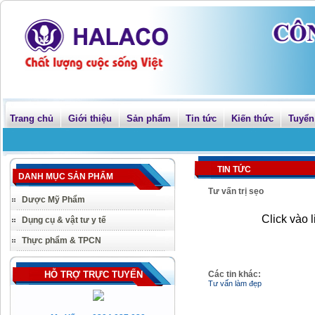
Trang chủ
Giới thiệu
Sản phẩm
Tin tức
Kiến thức
Tuyển
TIN TỨC
DANH MỤC SẢN PHẨM
Tư vấn trị sẹo
Dược Mỹ Phẩm
Click vào 
Dụng cụ & vật tư y tế
Thực phẩm & TPCN
HỖ TRỢ TRỰC TUYẾN
Các tin khác:
Tư vấn làm đẹp