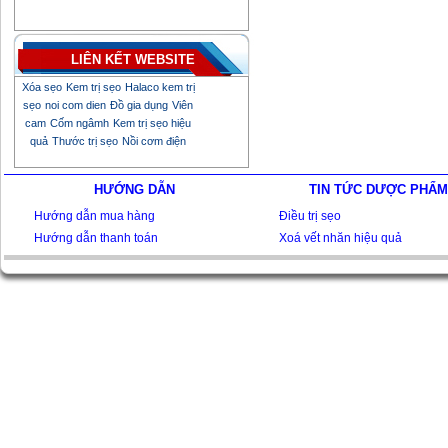
LIÊN KẾT WEBSITE
Xóa sẹo
Kem trị sẹo
Halaco kem trị
sẹo
noi com dien
Đồ gia dụng
Viên
cam
Cốm ngâmh
Kem trị sẹo hiệu
quả
Thước trị sẹo
Nồi cơm điện
HƯỚNG DẪN
TIN TỨC DƯỢC PHẨM
Hướng dẫn mua hàng
Điều trị sẹo
Hướng dẫn thanh toán
Xoá vết nhăn hiệu quả