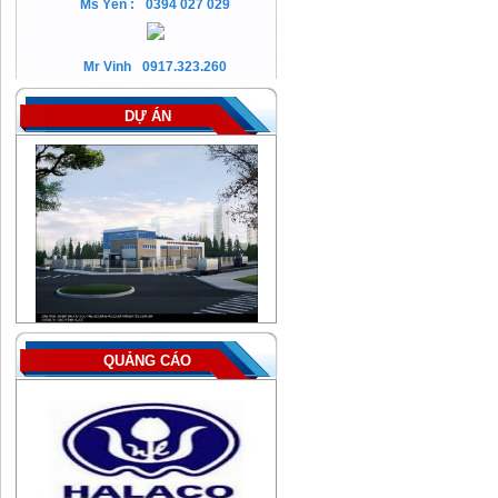
Ms Yến :
0394 027 029
Mr Vinh
0917.323.260
DỰ ÁN
QUẢNG CÁO