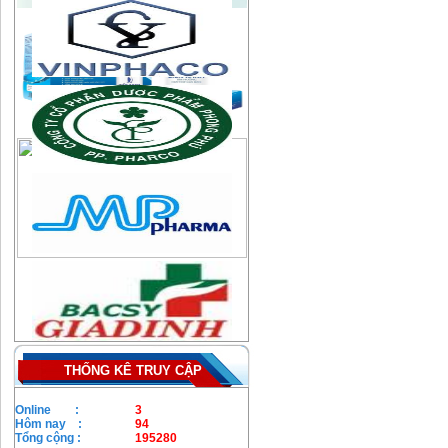
THỐNG KÊ TRUY CẬP
Online :
3
Hôm nay :
94
Tổng cộng :
195280