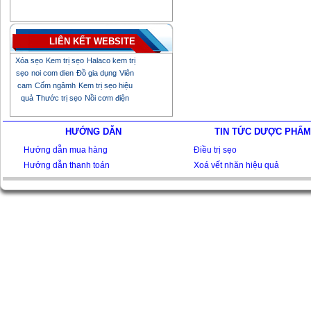
LIÊN KẾT WEBSITE
Xóa sẹo
Kem trị sẹo
Halaco kem trị
sẹo
noi com dien
Đồ gia dụng
Viên
cam
Cốm ngâmh
Kem trị sẹo hiệu
quả
Thước trị sẹo
Nồi cơm điện
HƯỚNG DẪN
TIN TỨC DƯỢC PHẨM
Hướng dẫn mua hàng
Điều trị sẹo
Hướng dẫn thanh toán
Xoá vết nhăn hiệu quả