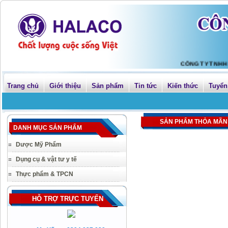
CÔNG TY TNHH TÂN 
Trang chủ
Giới thiệu
Sản phẩm
Tin tức
Kiến thức
Tuyển
SẢN PHẨM THỎA MÃN
DANH MỤC SẢN PHẨM
Dược Mỹ Phẩm
Dụng cụ & vật tư y tế
Thực phẩm & TPCN
HỖ TRỢ TRỰC TUYẾN