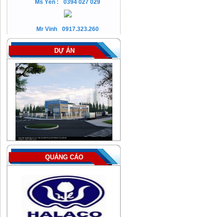
Ms Yến :
0394 027 029
Mr Vinh
0917.323.260
DỰ ÁN
QUẢNG CÁO